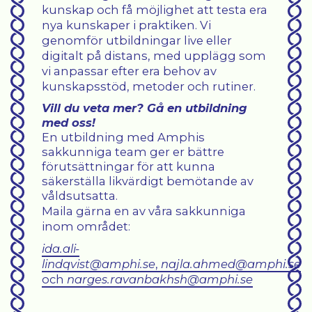
kunskap och få möjlighet att testa era
nya kunskaper i praktiken. Vi
genomför utbildningar live eller
digitalt på distans, med upplägg som
vi anpassar efter era behov av
kunskapsstöd, metoder och rutiner.
Vill du veta mer? Gå en utbildning
med oss!
En utbildning med Amphis
sakkunniga team ger er bättre
förutsättningar för att kunna
säkerställa likvärdigt bemötande av
våldsutsatta.
Maila gärna en av våra sakkunniga
inom området:
ida.ali-
lindqvist@amphi.se
,
najla.ahmed@amphi.se
och
narges.ravanbakhsh@amphi.se