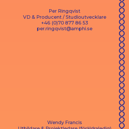
Per Ringqvist
VD & Producent / Studioutvecklare
+46 (0)70 877 86 53
per.ringqvist@amphi.se
Wendy Francis
Utbildare & Projektledare (föräldraledig)