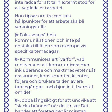
inte rädda för att ta in externt stöd för
att vägleda er i arbetet.
Hon tipsar om tre centrala
hållpunkter för att arbete ska bli
verkningsfullt:
⫸ Fokusera på hela
kommunikationen och inte på
enstaka tillfällen som exempelvis
specifika temadagar.
⫸ Kommunicera ert ”varför”, vad
motiverar er att kommunicera mer
inkluderande och maktmedvetet? Låt
era kunder, konsumenter, klienter,
följare och brukare ta den av era
tankegångar – och bjud in till samtal
om det.
⫸ Jobba långsiktigt för att undvika att
”släcka bränder” när det krisar: Det
händer att företag begår misstag,