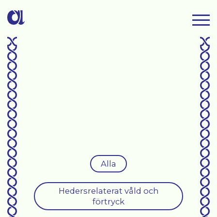
Alla
Hedersrelaterat våld och
förtryck