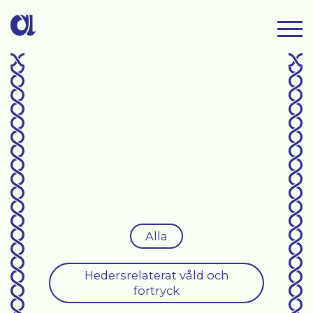
Alla
Hedersrelaterat våld och
förtryck