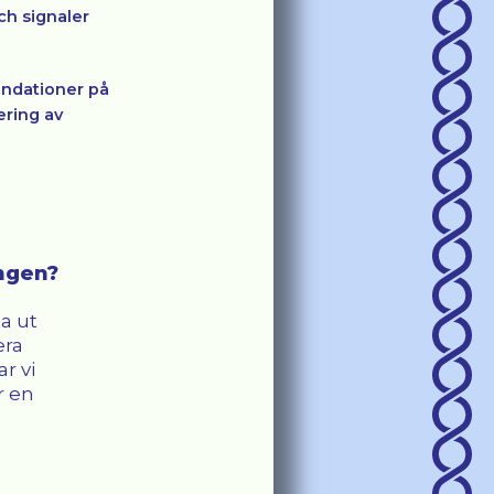
ch signaler
endationer på
ering av
ingen?
ta ut
era
r vi
r en