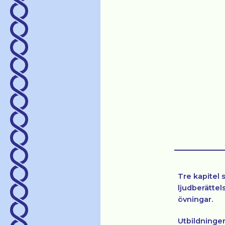
Tre kapitel 
ljudberättel
övningar.
Utbildningen