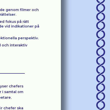
nde genom filmer och
ättelser.
ed fokus på rätt
 vid indikationer på
ktionella perspektiv.
 och interaktiv
lyser chefers
 i samtal om
etare.
ör chefer ska