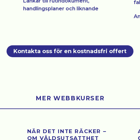
Länkar till rutindokument,
fa
handlingsplaner och liknande
An
Kontakta oss för en kostnadsfri offert
MER WEBBKURSER
NÄR DET INTE RÄCKER –
OM VÅLDSUTSATTHET