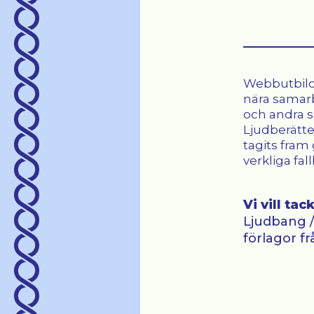
Webbutbild
bearbetats t
nära sama
Dessa har 
och andra 
illustrerats. 
Ljudberätte
reflektionsfr
tagits fra
en fördjupa
verkliga fal
Vi vill tac
Ljudbang /
förlagor fr