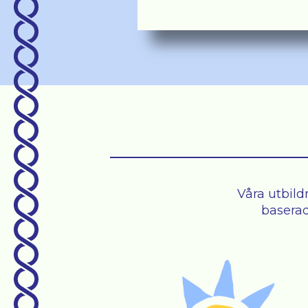
Våra utbild
baserad