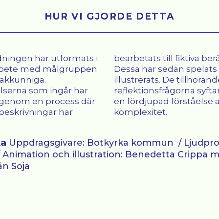
HUR VI GJORDE DETTA
ningen har utformats i
ill fiktiva berättelser.
rbete med målgruppen
sedan spelats in och
sakkunniga.
De tillhörande
lserna som ingår har
ågorna syftar till att ge
m genom en process där
d förståelse av våldets
lbeskrivningar har
komplexitet.
ka
Uppdragsgivare: Botkyrka kommun
/ Ljudpro
 Animation och illustration: Benedetta Crippa 
ån Soja