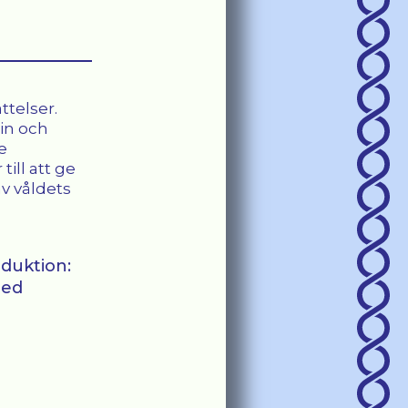
duktion:
med