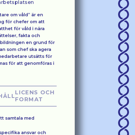
arbetsplatsen
are om våld” är en
g för chefer om att
thet för våld i nära
telser, fakta och
tbildningen en grund för
man som chef ska agera
medarbetare utsätts för
mas för att genomföras i
LICENS OCH
HÅLL
FORMAT
tt samtala med
specifika ansvar och