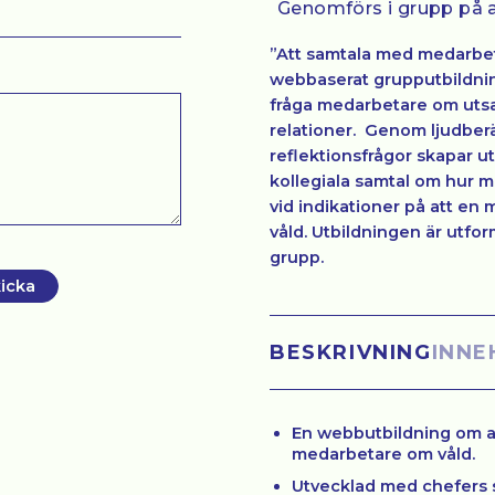
Genomförs i grupp på 
”Att samtala med medarbet
webbaserat grupputbildnin
fråga medarbetare om utsat
relationer.
Genom ljudberät
reflektionsfrågor skapar u
kollegiala samtal om hur 
vid indikationer på att en 
våld. Utbildningen är utfor
grupp.
icka
BESKRIVNING
INNE
En webbutbildning om a
medarbetare om våld.
Utvecklad med chefers 