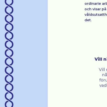
ordinarie ar
och visar på
våldsutsatth
det.
Vill 
Vill
nå
för
vad