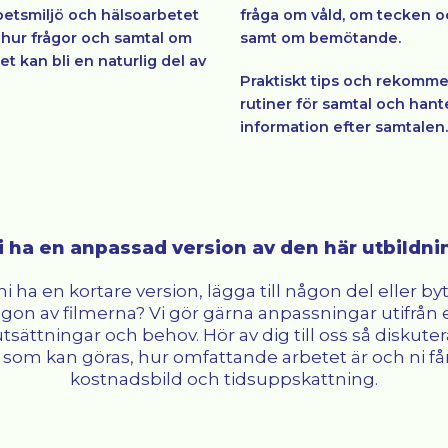
betsmiljö och hälsoarbetet
fråga om våld, om tecken o
 hur frågor och samtal om
samt om bemötande.
et kan bli en naturlig del av
Praktiskt tips och rekomm
rutiner för samtal och hant
information efter samtalen.
ni ha en anpassad version av den här utbildn
 ni ha en kortare version, lägga till någon del eller by
gon av filmerna? Vi gör gärna anpassningar utifrån 
utsättningar och behov. Hör av dig till oss så diskutera
 som kan göras, hur omfattande arbetet är och ni få
kostnadsbild och tidsuppskattning.