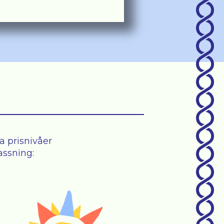
a prisnivåer
assning: