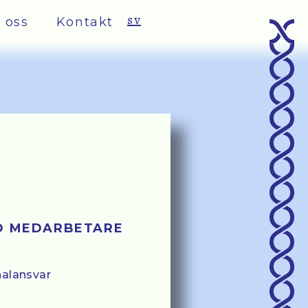
sv
 oss
Kontakt
D MEDARBETARE
nalansvar