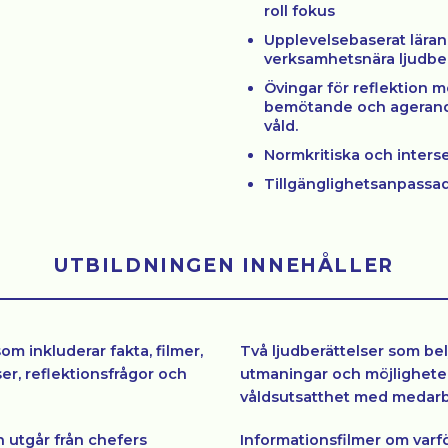
roll fokus
Upplevelsebaserat lära
verksamhetsnära ljudber
Övingar för reflektion m
bemötande och agerande
våld.
Normkritiska och interse
Tillgänglighetsanpassad
UTBILDNINGEN INNEHÅLLER
som inkluderar fakta, filmer,
Två ljudberättelser som be
ser, reflektionsfrågor och
utmaningar och möjligheter
våldsutsatthet med medarb
 utgår från chefers
Informationsfilmer om varf