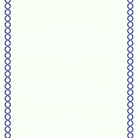
Warning
: foreach() argument must be of type
array|object, bool given in
/home/amphise/public_html/wp-
content/themes/amphi_2022/archive.php
on line
55
Beroendeproblematik
och våldsutsatthet
Warning
: foreach() argument must be of type
array|object, bool given in