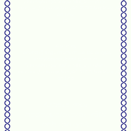
/home/amphise/public_html/wp-
content/themes/amphi_2022/archive.php
on line
62
Warning
: foreach() argument must be of type
array|object, bool given in
/home/amphise/public_html/wp-
content/themes/amphi_2022/archive.php
on line
55
Arbete mot
hedersrelaterat våld
och förtryck