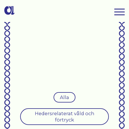
Alla
Hedersrelaterat våld och
förtryck