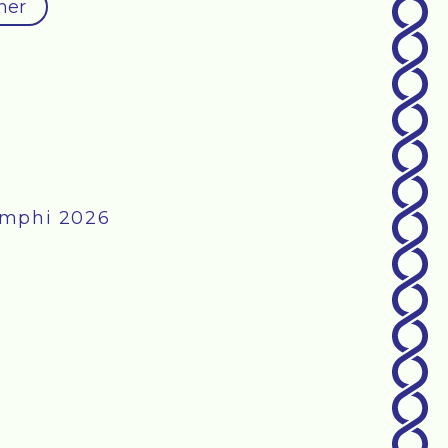
oner
mphi 2026