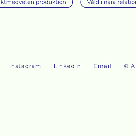
ktmedveten produktion
Våld i nära relati
Instagram
Linkedin
Email
© A