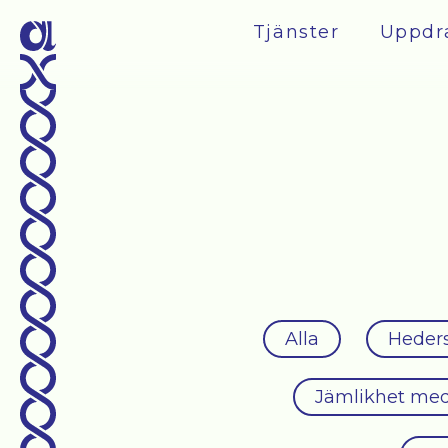
Tjänster
Uppdr
Alla
Heders
Jämlikhet med