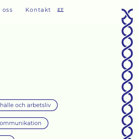
sv
 oss
Kontakt
hälle och arbetsliv
ommunikation