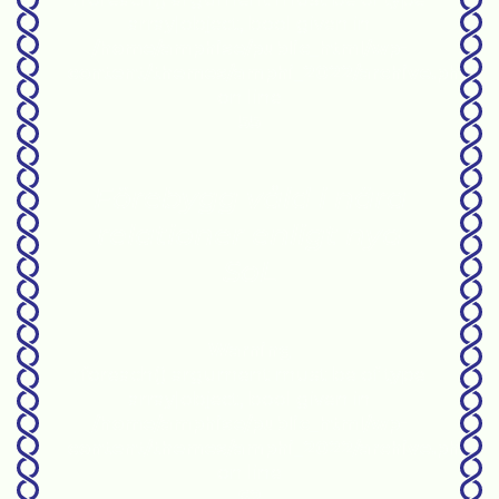
array|object, bool given in
/home/amphise/public_html/wp-
content/themes/amphi_2022/archive.php
on line
55
Förebygg våld i nära
relationer enligt nya
SoL
Warning
: foreach() argument must be of type
array|object, bool given in
/home/amphise/public_html/wp-
content/themes/amphi_2022/archive.php
on line
62