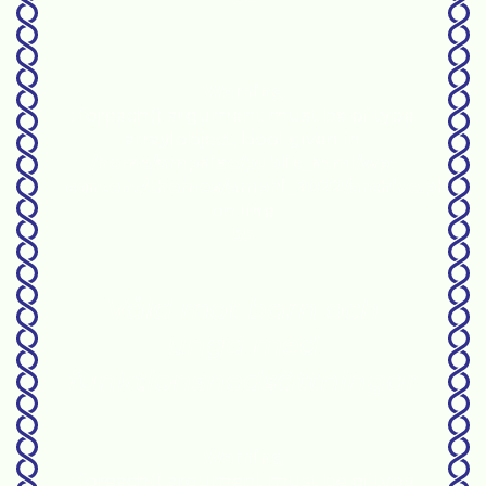
Warning
: foreach() argument must be of type
array|object, bool given in
/home/amphise/public_html/wp-
content/themes/amphi_2022/archive.php
on line
55
Våld mot barn och
unga med
funktionsnedsättningar
Warning
: foreach() argument must be of type