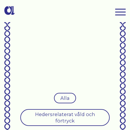
Alla
Hedersrelaterat våld och
förtryck